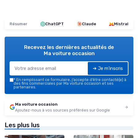
Résumer
ChatGPT
Claude
Mistral
Recevez les dernières actualités de
Ma voiture occasion
➔ Je m'inscris
*
En remplissant ce formulaire, j’accepte d’être contacté(e) à
des fins commerciales par Ma voiture occasion et ses
partenaires.
Ma voiture occasion
Ajoutez-nous à vos sources préférées sur Google
Les plus lus