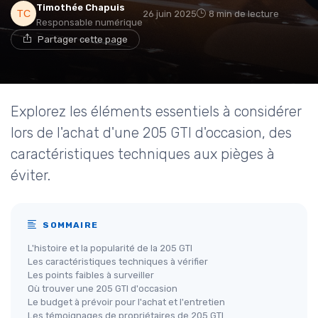
Timothée Chapuis
26 juin 2025
8 min de lecture
Responsable numérique
Partager cette page
Explorez les éléments essentiels à considérer
lors de l'achat d'une 205 GTI d'occasion, des
caractéristiques techniques aux pièges à
éviter.
SOMMAIRE
L'histoire et la popularité de la 205 GTI
Les caractéristiques techniques à vérifier
Les points faibles à surveiller
Où trouver une 205 GTI d'occasion
Le budget à prévoir pour l'achat et l'entretien
Les témoignages de propriétaires de 205 GTI