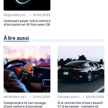
•
Négociation et Financement
12/06/2025
Comment payer votre voiture
d'occasion en 10 fois avec CB
À lire aussi
•
•
Vérification de l'Historique du Véhicule
21/06/2025
Conseils pour l'Achat
20/06/2025
Comprendre le carrossage
À la recherche d'une renault
d'une voiture d'occasion
17 d'occasion : conseils et