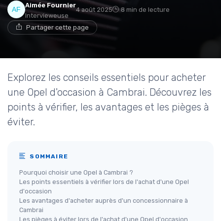
Aimée Fournier
4 août 2025
8 min de lecture
Intervieweuse
Partager cette page
Explorez les conseils essentiels pour acheter
une Opel d'occasion à Cambrai. Découvrez les
points à vérifier, les avantages et les pièges à
éviter.
SOMMAIRE
Pourquoi choisir une Opel à Cambrai ?
Les points essentiels à vérifier lors de l'achat d'une Opel
d'occasion
Les avantages d'acheter auprès d'un concessionnaire à
Cambrai
Les pièges à éviter lors de l'achat d'une Opel d'occasion