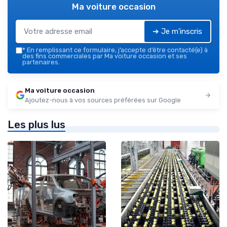
Ma voiture occasion
➔ Je m'inscris
*
En remplissant ce formulaire, j’accepte d’être contacté(e) à
des fins commerciales par Ma voiture occasion et ses
partenaires.
Ma voiture occasion
Ajoutez-nous à vos sources préférées sur Google
Les plus lus