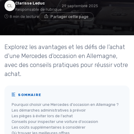
Clarisse Leduc
29 septembre 2025
Responsable de rubrique
8 min de lecture
Partager cette page
Explorez les avantages et les défis de l'achat
d'une Mercedes d'occasion en Allemagne,
avec des conseils pratiques pour réussir votre
achat.
SOMMAIRE
Pourquoi choisir une Mercedes d'occasion en Allemagne ?
Les démarches administratives à prévoir
Les pièges à éviter lors de l'achat
Conseils pour inspecter une voiture d'occasion
Les coûts supplémentaires à considérer
Où trouver les meilleures offres