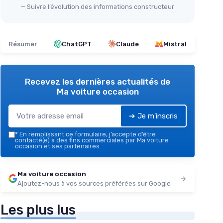
— Suivre l’évolution des informations constructeur
Résumer
ChatGPT
Claude
Mistral
Recevez les dernières actualités de
Ma voiture occasion
➔ Je m'inscris
*
En remplissant ce formulaire, j’accepte d’être
contacté(e) à des fins commerciales par Ma voiture
occasion et ses partenaires.
Ma voiture occasion
Ajoutez-nous à vos sources préférées sur Google
Les plus lus