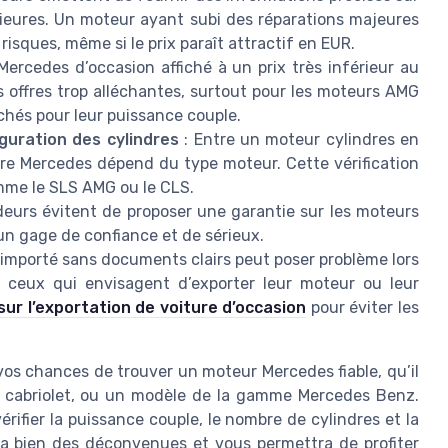
érieures. Un moteur ayant subi des réparations majeures
isques, même si le prix paraît attractif en EUR.
ercedes d’occasion affiché à un prix très inférieur au
 offres trop alléchantes, surtout pour les moteurs AMG
chés pour leur puissance couple.
iguration des cylindres
: Entre un moteur cylindres en
otre Mercedes dépend du type moteur. Cette vérification
omme le SLS AMG ou le CLS.
deurs évitent de proposer une garantie sur les moteurs
 un gage de confiance et de sérieux.
importé sans documents clairs peut poser problème lors
ur ceux qui envisagent d’exporter leur moteur ou leur
sur l’exportation de voiture d’occasion
pour éviter les
vos chances de trouver un moteur Mercedes fiable, qu’il
n cabriolet, ou un modèle de la gamme Mercedes Benz.
rifier la puissance couple, le nombre de cylindres et la
era bien des déconvenues et vous permettra de profiter