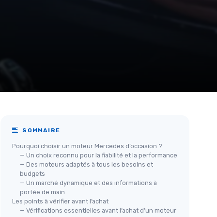
SOMMAIRE
Pourquoi choisir un moteur Mercedes d’occasion ?
— Un choix reconnu pour la fiabilité et la performance
— Des moteurs adaptés à tous les besoins et
budgets
— Un marché dynamique et des informations à
portée de main
Les points à vérifier avant l’achat
— Vérifications essentielles avant l’achat d’un moteur