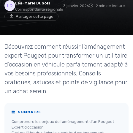
Léa-Marie Dubois
3 janvier 2026
12 min de lecture
Correspondante régionale
Partager cette page
Découvrez comment réussir l’aménagement
expert Peugeot pour transformer un utilitaire
d’occasion en véhicule parfaitement adapté à
vos besoins professionnels. Conseils
pratiques, astuces et points de vigilance pour
un achat serein.
SOMMAIRE
Comprendre les enjeux de l’aménagement d’un Peugeot
Expert d’occasion
Évaluer l’état du véhicule avant tout aménagement