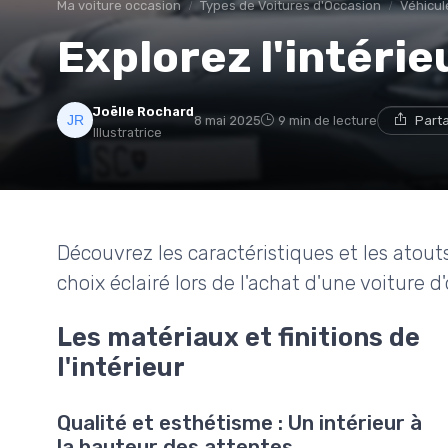
Ma voiture occasion
Types de Voitures d'Occasion
Véhicul
Explorez l'intérie
Joëlle Rochard
8 mai 2025
9 min de lecture
Part
Illustratrice
Découvrez les caractéristiques et les atouts
choix éclairé lors de l'achat d'une voiture d
Les matériaux et finitions de
l'intérieur
Qualité et esthétisme : Un intérieur à
la hauteur des attentes