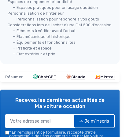
Espaces de rangement et praticité
— Espaces pratiques pour un usage quotidien
Personnalisation de l'intérieur
— Personnalisation pour répondre à vos goûts
Considérations lors de l'achat d'une Fiat 500 d'occasion
— Éléments à vérifier avant l'achat
— État mécanique et historique
— Équipements et fonctionnalités
— Praticité et espace
— État extérieur et prix
Résumer
ChatGPT
Claude
Mistral
Recevez les dernières actualités de
Ma voiture occasion
➔ Je m'inscris
*
En remplissant ce formulaire, j’accepte d’être
contacté(e) à des fins commerciales par Ma voiture