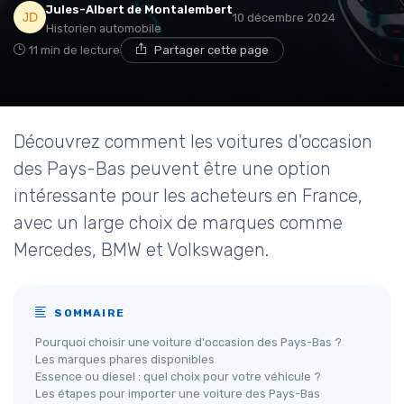
Jules-Albert de Montalembert
10 décembre 2024
Historien automobile
11 min de lecture
Partager cette page
Découvrez comment les voitures d'occasion
des Pays-Bas peuvent être une option
intéressante pour les acheteurs en France,
avec un large choix de marques comme
Mercedes, BMW et Volkswagen.
SOMMAIRE
Pourquoi choisir une voiture d'occasion des Pays-Bas ?
Les marques phares disponibles
Essence ou diesel : quel choix pour votre véhicule ?
Les étapes pour importer une voiture des Pays-Bas