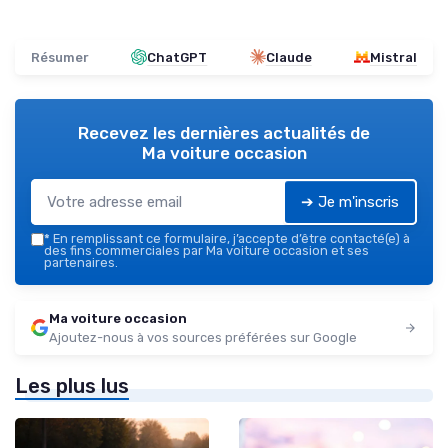
Résumer
ChatGPT
Claude
Mistral
Recevez les dernières actualités de
Ma voiture occasion
➔ Je m'inscris
*
En remplissant ce formulaire, j’accepte d’être contacté(e) à
des fins commerciales par Ma voiture occasion et ses
partenaires.
Ma voiture occasion
Ajoutez-nous à vos sources préférées sur Google
Les plus lus