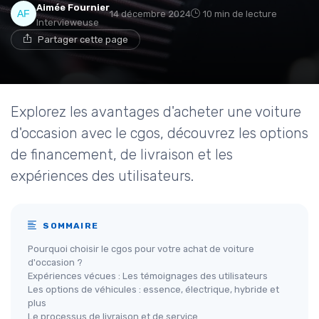
Aimée Fournier
14 décembre 2024
10 min de lecture
Intervieweuse
Partager cette page
Explorez les avantages d'acheter une voiture
d'occasion avec le cgos, découvrez les options
de financement, de livraison et les
expériences des utilisateurs.
SOMMAIRE
Pourquoi choisir le cgos pour votre achat de voiture
d'occasion ?
Expériences vécues : Les témoignages des utilisateurs
Les options de véhicules : essence, électrique, hybride et
plus
Le processus de livraison et de service