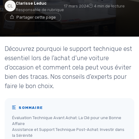
Clarisse Leduc
17 mars 2024
4 min de lecture
Responsable de rubrique
Partager cette page
Découvrez pourquoi le support technique est
essentiel lors de l'achat d'une voiture
d'occasion et comment cela peut vous éviter
bien des tracas. Nos conseils d'experts pour
faire le bon choix.
SOMMAIRE
Évaluation Technique Avant Achat: La Clé pour une Bonne
Affaire
Assistance et Support Technique Post-Achat: Investir dans
la Sérénité