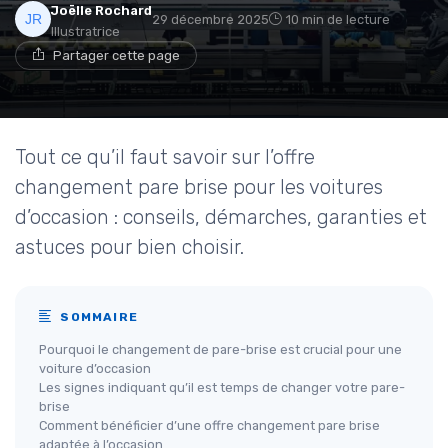
Joëlle Rochard
29 décembre 2025
10 min de lecture
Illustratrice
Partager cette page
Tout ce qu’il faut savoir sur l’offre
changement pare brise pour les voitures
d’occasion : conseils, démarches, garanties et
astuces pour bien choisir.
SOMMAIRE
Pourquoi le changement de pare-brise est crucial pour une
voiture d’occasion
Les signes indiquant qu’il est temps de changer votre pare-
brise
Comment bénéficier d’une offre changement pare brise
adaptée à l’occasion