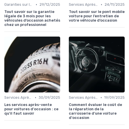
•
•
Garanties sur les Voitures d'Occasion
29/12/2025
Services Après-Vente
24/11/2025
Tout savoir sur la garantie
Tout savoir sur le pont mobile
légale de 3 mois pour les
voiture pour l’entretien de
véhicules d’occasion achetés
votre véhicule d’occasion
chez un professionnel
•
•
Services Après-Vente
30/09/2025
Services Après-Vente
19/09/2025
Les services après-vente
Comment évaluer le coût de
pour voitures d'occasion : ce
la réparation de la
qu'il faut savoir
carrosserie d'une voiture
d'occasion