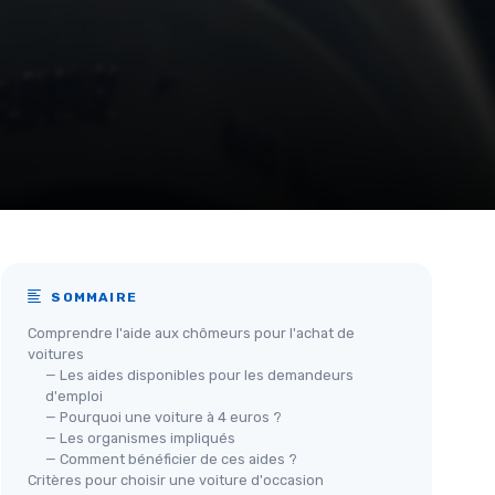
SOMMAIRE
Comprendre l'aide aux chômeurs pour l'achat de
voitures
— Les aides disponibles pour les demandeurs
d'emploi
— Pourquoi une voiture à 4 euros ?
— Les organismes impliqués
— Comment bénéficier de ces aides ?
Critères pour choisir une voiture d'occasion