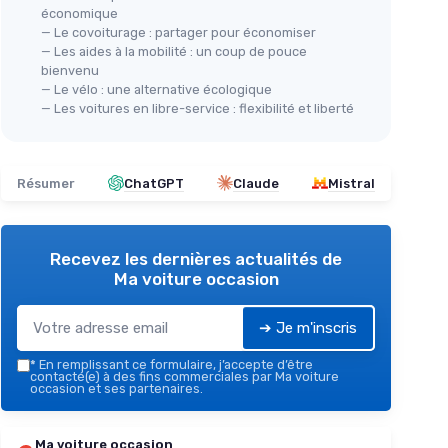
économique
— Le covoiturage : partager pour économiser
— Les aides à la mobilité : un coup de pouce
bienvenu
— Le vélo : une alternative écologique
— Les voitures en libre-service : flexibilité et liberté
Résumer
ChatGPT
Claude
Mistral
Recevez les dernières actualités de
Ma voiture occasion
➔ Je m'inscris
*
En remplissant ce formulaire, j’accepte d’être
contacté(e) à des fins commerciales par Ma voiture
occasion et ses partenaires.
Ma voiture occasion