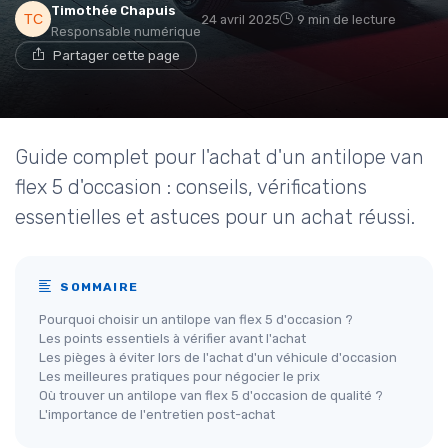
Timothée Chapuis
24 avril 2025
9 min de lecture
Responsable numérique
Partager cette page
Guide complet pour l'achat d'un antilope van
flex 5 d'occasion : conseils, vérifications
essentielles et astuces pour un achat réussi.
SOMMAIRE
Pourquoi choisir un antilope van flex 5 d'occasion ?
Les points essentiels à vérifier avant l'achat
Les pièges à éviter lors de l'achat d'un véhicule d'occasion
Les meilleures pratiques pour négocier le prix
Où trouver un antilope van flex 5 d'occasion de qualité ?
L'importance de l'entretien post-achat