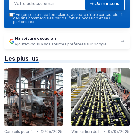
➔ Je m'inscris
*
En remplissant ce formulaire, j’accepte d’être contacté(e) à
des fins commerciales par Ma voiture occasion et ses
partenaires.
Ma voiture occasion
Ajoutez-nous à vos sources préférées sur Google
Les plus lus
•
•
Conseils pour l'Achat
12/06/2025
Vérification de l'Historique du Véhicule
07/07/2025