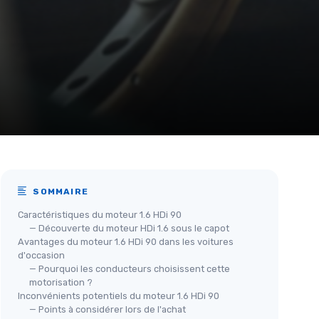
SOMMAIRE
Caractéristiques du moteur 1.6 HDi 90
— Découverte du moteur HDi 1.6 sous le capot
Avantages du moteur 1.6 HDi 90 dans les voitures
d'occasion
— Pourquoi les conducteurs choisissent cette
motorisation ?
Inconvénients potentiels du moteur 1.6 HDi 90
— Points à considérer lors de l'achat