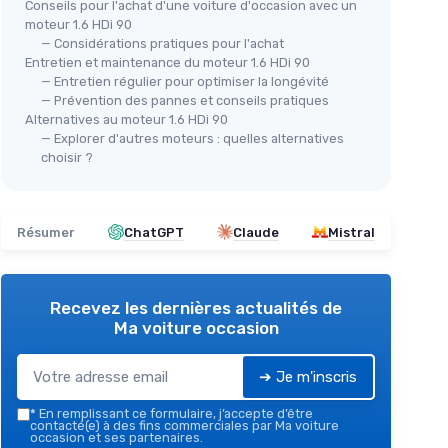
Conseils pour l'achat d'une voiture d'occasion avec un
moteur 1.6 HDi 90
— Considérations pratiques pour l'achat
Entretien et maintenance du moteur 1.6 HDi 90
— Entretien régulier pour optimiser la longévité
— Prévention des pannes et conseils pratiques
Alternatives au moteur 1.6 HDi 90
— Explorer d'autres moteurs : quelles alternatives
choisir ?
Résumer
ChatGPT
Claude
Mistral
Recevez les dernières actualités de
Ma voiture occasion
➔ Je m'inscris
*
En remplissant ce formulaire, j’accepte d’être
contacté(e) à des fins commerciales par Ma voiture
occasion et ses partenaires.