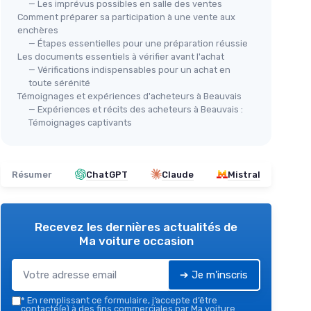
— Les imprévus possibles en salle des ventes
Comment préparer sa participation à une vente aux
enchères
— Étapes essentielles pour une préparation réussie
Les documents essentiels à vérifier avant l'achat
— Vérifications indispensables pour un achat en
toute sérénité
Témoignages et expériences d'acheteurs à Beauvais
— Expériences et récits des acheteurs à Beauvais :
Témoignages captivants
Résumer
ChatGPT
Claude
Mistral
Recevez les dernières actualités de
Ma voiture occasion
➔ Je m'inscris
*
En remplissant ce formulaire, j’accepte d’être
contacté(e) à des fins commerciales par Ma voiture