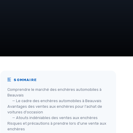
SOMMAIRE
Comprendre le marché des enchères automobiles à
Beauvais
— Le cadre des enchères automobiles à Beauvais
Avantages des ventes aux enchères pour l'achat de
voitures d'occasion
— Atouts indéniables des ventes aux enchères
Risques et précautions à prendre lors d'une vente aux
enchères