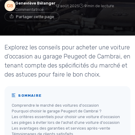
Geneviève Bélanger
12 août 2025
9 min de lecture
Commentatrice
Partager cette page
Explorez les conseils pour acheter une voiture
d'occasion au garage Peugeot de Cambrai, en
tenant compte des spécificités du marché et
des astuces pour faire le bon choix.
SOMMAIRE
Comprendre le marché des voitures d'occasion
Pourquoi choisir le garage Peugeot de Cambrai ?
Les critères essentiels pour choisir une voiture d'occasion
Les pièges à éviter lors de l'achat d'une voiture d'occasion
Les avantages des garanties et services après-vente
Témoignages de clients satisfaits