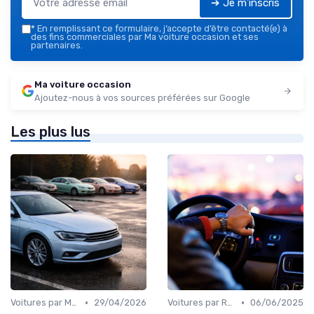
➔ Je m'inscris
*
En remplissant ce formulaire, j’accepte d’être contacté(e) à
des fins commerciales par Ma voiture occasion et ses
partenaires.
Ma voiture occasion
Ajoutez-nous à vos sources préférées sur Google
Les plus lus
•
•
Voitures par Marque
29/04/2026
Voitures par Région
06/06/2025