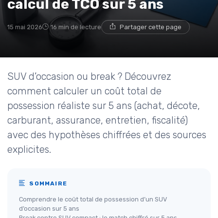
calcul de TCO sur 5 ans
15 mai 2026
16 min de lecture
Partager cette page
SUV d’occasion ou break ? Découvrez
comment calculer un coût total de
possession réaliste sur 5 ans (achat, décote,
carburant, assurance, entretien, fiscalité)
avec des hypothèses chiffrées et des sources
explicites.
SOMMAIRE
Comprendre le coût total de possession d’un SUV
d’occasion sur 5 ans
Break contre SUV compact : le match chiffré sur 5 ans