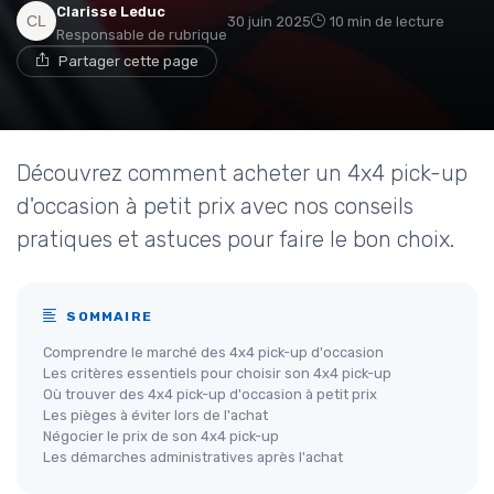
Clarisse Leduc
30 juin 2025
10 min de lecture
Responsable de rubrique
Partager cette page
Découvrez comment acheter un 4x4 pick-up
d'occasion à petit prix avec nos conseils
pratiques et astuces pour faire le bon choix.
SOMMAIRE
Comprendre le marché des 4x4 pick-up d'occasion
Les critères essentiels pour choisir son 4x4 pick-up
Où trouver des 4x4 pick-up d'occasion à petit prix
Les pièges à éviter lors de l'achat
Négocier le prix de son 4x4 pick-up
Les démarches administratives après l'achat