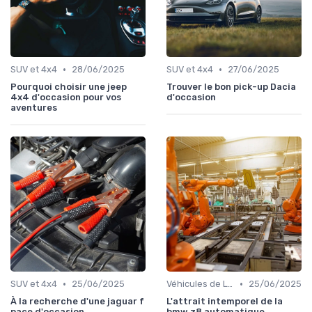
•
•
SUV et 4x4
28/06/2025
SUV et 4x4
27/06/2025
Pourquoi choisir une jeep
Trouver le bon pick-up Dacia
4x4 d'occasion pour vos
d'occasion
aventures
•
•
SUV et 4x4
25/06/2025
Véhicules de Luxe
25/06/2025
À la recherche d'une jaguar f
L'attrait intemporel de la
pace d'occasion
bmw z8 automatique