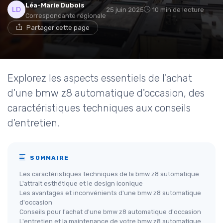
Léa-Marie Dubois
25 juin 2025
10 min de lecture
Correspondante régionale
Partager cette page
Explorez les aspects essentiels de l'achat
d'une bmw z8 automatique d'occasion, des
caractéristiques techniques aux conseils
d'entretien.
SOMMAIRE
Les caractéristiques techniques de la bmw z8 automatique
L'attrait esthétique et le design iconique
Les avantages et inconvénients d'une bmw z8 automatique
d'occasion
Conseils pour l'achat d'une bmw z8 automatique d'occasion
L'entretien et la maintenance de votre bmw z8 automatique