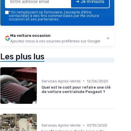
➔ Je m'inscris
*
En remplissant ce formulaire, j’accepte d’être
contacté(e) à des fins commerciales par Ma voiture
occasion et ses partenaires.
Ma voiture occasion
Ajoutez-nous à vos sources préférées sur Google
Les plus lus
•
Services Après-Vente
12/06/2025
Quel est le coût pour refaire une clé
de voiture centralisée Peugeot ?
•
Services Après-Vente
01/10/2025