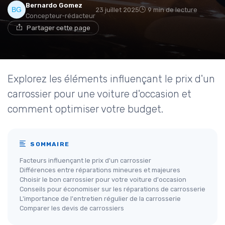
Bernardo Gomez
23 juillet 2025
9 min de lecture
Concepteur-rédacteur
Partager cette page
Explorez les éléments influençant le prix d'un
carrossier pour une voiture d'occasion et
comment optimiser votre budget.
SOMMAIRE
Facteurs influençant le prix d'un carrossier
Différences entre réparations mineures et majeures
Choisir le bon carrossier pour votre voiture d'occasion
Conseils pour économiser sur les réparations de carrosserie
L'importance de l'entretien régulier de la carrosserie
Comparer les devis de carrossiers