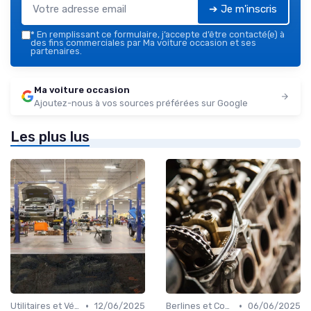
➔ Je m'inscris
*
En remplissant ce formulaire, j’accepte d’être contacté(e) à
des fins commerciales par Ma voiture occasion et ses
partenaires.
Ma voiture occasion
Ajoutez-nous à vos sources préférées sur Google
Les plus lus
•
•
Utilitaires et Véhicules Spéciaux
12/06/2025
Berlines et Compactes
06/06/2025