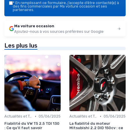
*
En remplissant ce formulaire, j’accepte d’être contacté(e) à
des fins commerciales par Ma voiture occasion et ses
partenaires.
Ma voiture occasion
Ajoutez-nous à vos sources préférées sur Google
Les plus lus
•
•
Actualités et Tendances
05/06/2025
Actualités et Tendances
05/06/2025
Fiabilité du VW T5 2.5 TDI 130
La fiabilité du moteur
: Ce qu'il faut savoir
Mitsubishi 2.2 DID 150cv : ce