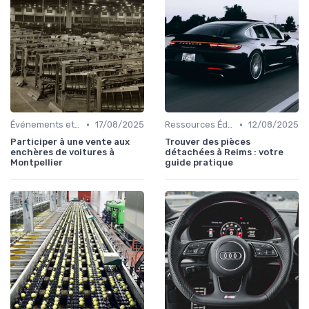
•
•
Événements et Salons Automobiles
17/08/2025
Ressources Éducatives
12/08/2025
Participer à une vente aux
Trouver des pièces
enchères de voitures à
détachées à Reims : votre
Montpellier
guide pratique