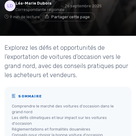
Léa-Marie Dubois
26 septembre 2025
Correspondante régionale
9 min de lecture
Partager cette page
Explorez les défis et opportunités de
l'exportation de voitures d'occasion vers le
grand nord, avec des conseils pratiques pour
les acheteurs et vendeurs.
SOMMAIRE
Comprendre le marché des voitures d'occasion dans le
grand nord
Les défis climatiques et leur impact sur les voitures
d'occasion
Réglementations et formalités douanières
Conseils pour choisir la bonne voiture d'occasion