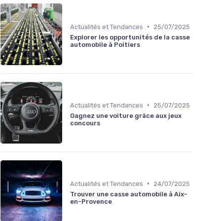
•
Actualités et Tendances
25/07/2025
Explorer les opportunités de la casse
automobile à Poitiers
•
Actualités et Tendances
25/07/2025
Gagnez une voiture grâce aux jeux
concours
•
Actualités et Tendances
24/07/2025
Trouver une casse automobile à Aix-
en-Provence