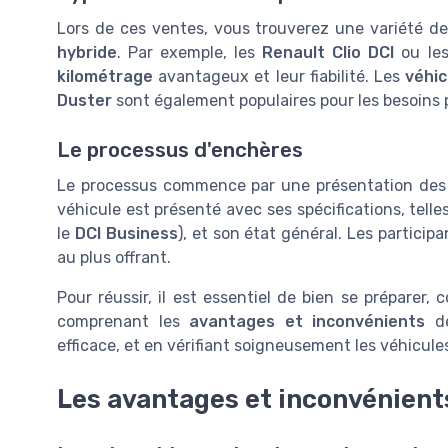
Lors de ces ventes, vous trouverez une variété d
hybride
. Par exemple, les
Renault Clio DCI
ou le
kilométrage
avantageux et leur fiabilité. Les
véhic
Duster
sont également populaires pour les besoins 
Le processus d'enchères
Le processus commence par une présentation des v
véhicule est présenté avec ses spécifications, telles
le
DCI Business
), et son état général. Les particip
au plus offrant.
Pour réussir, il est essentiel de bien se préparer
comprenant les
avantages et inconvénients
de
efficace, et en vérifiant soigneusement les véhicules
Les avantages et inconvénient