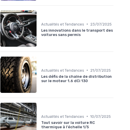
•
Actualités et Tendances
23/07/2025
Les innovations dans le transport des
voitures sans permis
•
Actualités et Tendances
21/07/2025
Les défis de la chaîne de distribution
sur le moteur 1.6 dCi 130
•
Actualités et Tendances
10/07/2025
Tout savoir sur la voiture RC
thermique à l'échelle 1/5