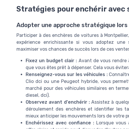
Stratégies pour enchérir avec
Adopter une approche stratégique lors
Participer à des enchères de voitures à Montpellie
expérience enrichissante si vous adoptez une s
maximiser vos chances de succès lors de ces vente
Fixez un budget clair :
Avant de vous rendre 
que vous êtes prêt à dépenser. Cela vous éviter
Renseignez-vous sur les véhicules :
Connaître
Clio dci ou une Peugeot hybride, vous permett
marché pour des véhicules similaires en terme
diesel, dci).
Observez avant d'enchérir :
Assistez à quelq
déroulement des enchères et identifier les t
mieux anticiper les mouvements lors de votre pr
Enchérissez avec confiance :
Lorsque vous a