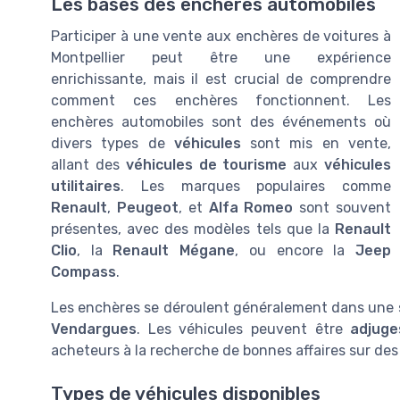
Les bases des enchères automobiles
Participer à une vente aux enchères de voitures à
Montpellier peut être une expérience
enrichissante, mais il est crucial de comprendre
comment ces enchères fonctionnent. Les
enchères automobiles sont des événements où
divers types de
véhicules
sont mis en vente,
allant des
véhicules de tourisme
aux
véhicules
utilitaires
. Les marques populaires comme
Renault
,
Peugeot
, et
Alfa Romeo
sont souvent
présentes, avec des modèles tels que la
Renault
Clio
, la
Renault Mégane
, ou encore la
Jeep
Compass
.
Les enchères se déroulent généralement dans une
Vendargues
. Les véhicules peuvent être
adjuge
acheteurs à la recherche de bonnes affaires sur de
Types de véhicules disponibles