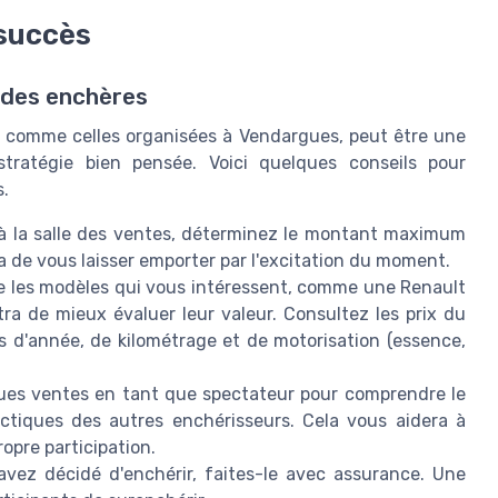
 succès
 des enchères
r, comme celles organisées à Vendargues, peut être une
tratégie bien pensée. Voici quelques conseils pour
s.
à la salle des ventes, déterminez le montant maximum
a de vous laisser emporter par l'excitation du moment.
 les modèles qui vous intéressent, comme une Renault
ra de mieux évaluer leur valeur. Consultez les prix du
s d'année, de kilométrage et de motorisation (essence,
ues ventes en tant que spectateur pour comprendre le
actiques des autres enchérisseurs. Cela vous aidera à
opre participation.
vez décidé d'enchérir, faites-le avec assurance. Une