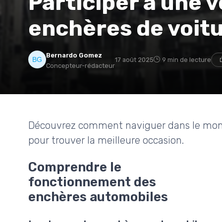
Participer à une 
enchères de voitu
Bernardo Gomez
17 août 2025
9 min de lecture
Concepteur-rédacteur
Découvrez comment naviguer dans le monde
pour trouver la meilleure occasion.
Comprendre le
fonctionnement des
enchères automobiles