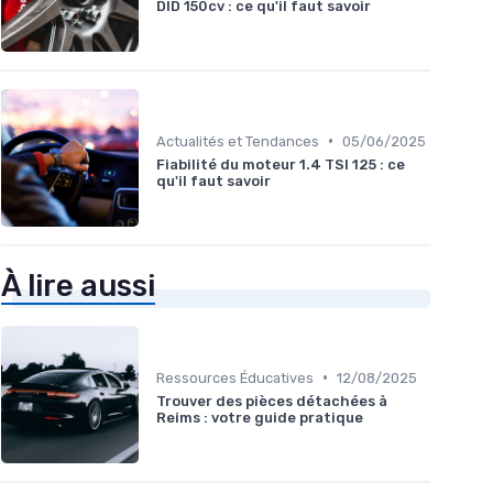
DID 150cv : ce qu'il faut savoir
•
Actualités et Tendances
05/06/2025
Fiabilité du moteur 1.4 TSI 125 : ce
qu'il faut savoir
À lire aussi
•
Ressources Éducatives
12/08/2025
Trouver des pièces détachées à
Reims : votre guide pratique