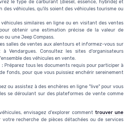
ez le type de carburant (diesel, essence, hybride) et
n des véhicules, qu'ils soient des véhicules tourisme ou
véhicules similaires en ligne ou en visitant des ventes
 pour obtenir une estimation précise de la valeur de
oo ou une Jeep Compass.
les salles de ventes aux alentours et informez-vous sur
 à Vendargues. Consultez les sites d'organisateurs
'ensemble des véhicules en vente.
 :
Préparez tous les documents requis pour participer à
e de fonds, pour que vous puissiez enchérir sereinement
pez ou assistez à des enchères en ligne "live" pour vous
elles se déroulant sur des plateformes de vente comme
 véhicules, envisagez d'explorer comment
trouver une
 votre recherche de pièces détachées ou de services