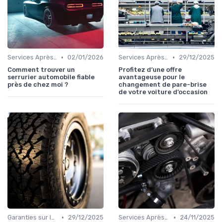
•
•
Services Après-Vente
02/01/2026
Services Après-Vente
29/12/2025
Comment trouver un
Profitez d’une offre
serrurier automobile fiable
avantageuse pour le
près de chez moi ?
changement de pare-brise
de votre voiture d’occasion
•
•
Garanties sur les Voitures d'Occasion
29/12/2025
Services Après-Vente
24/11/2025