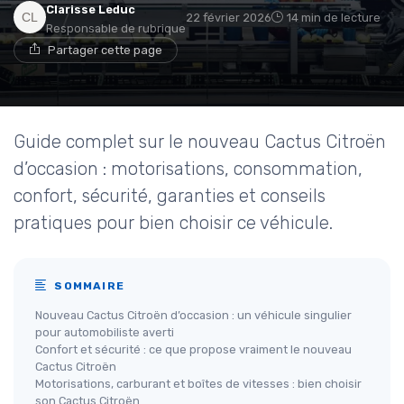
Clarisse Leduc
22 février 2026
14 min de lecture
Responsable de rubrique
Partager cette page
Guide complet sur le nouveau Cactus Citroën
d’occasion : motorisations, consommation,
confort, sécurité, garanties et conseils
pratiques pour bien choisir ce véhicule.
SOMMAIRE
Nouveau Cactus Citroën d’occasion : un véhicule singulier
pour automobiliste averti
Confort et sécurité : ce que propose vraiment le nouveau
Cactus Citroën
Motorisations, carburant et boîtes de vitesses : bien choisir
son Cactus Citroën