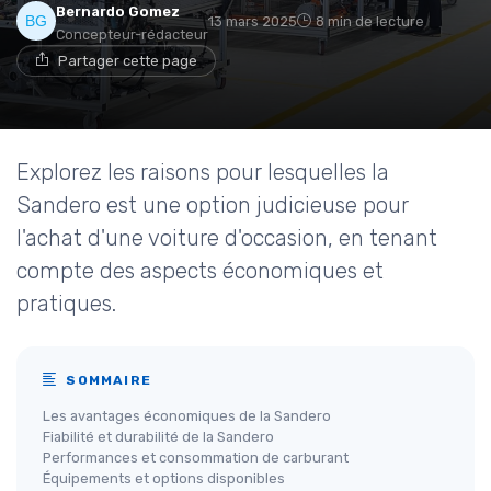
Bernardo Gomez
13 mars 2025
8 min de lecture
Concepteur-rédacteur
Partager cette page
Explorez les raisons pour lesquelles la
Sandero est une option judicieuse pour
l'achat d'une voiture d'occasion, en tenant
compte des aspects économiques et
pratiques.
SOMMAIRE
Les avantages économiques de la Sandero
Fiabilité et durabilité de la Sandero
Performances et consommation de carburant
Équipements et options disponibles