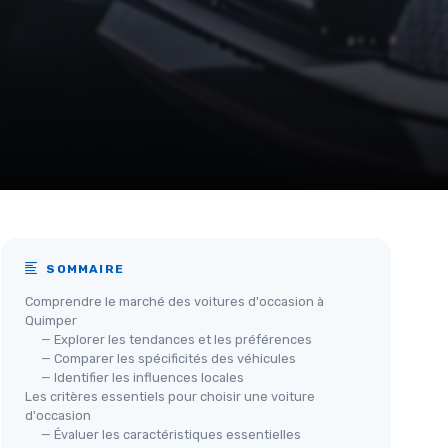
SOMMAIRE
Comprendre le marché des voitures d'occasion à
Quimper
— Explorer les tendances et les préférences
— Comparer les spécificités des véhicules
— Identifier les influences locales
Les critères essentiels pour choisir une voiture
d'occasion
— Évaluer les caractéristiques essentielles