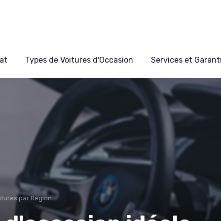
at
Types de Voitures d'Occasion
Services et Garant
itures par Région