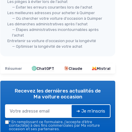
Les pièges à éviter lors de l'achat
— Éviter les erreurs courantes lors de l'achat
Les meilleures adresses pour acheter à Quimper
— Où chercher votre voiture d'occasion à Quimper
Les démarches administratives après l'achat
— Étapes administratives incontournables après
l'achat
Entretenir sa voiture d'occasion pour la longévité
— Optimiser la longévité de votre achat
Résumer
ChatGPT
Claude
Mistral
Recevez les dernières actualités de
Ma voiture occasion
➔ Je m'inscris
*
En remplissant ce formulaire, j’accepte d’être
contacté(e) à des fins commerciales par Ma voiture
occasion et ses partenaires.