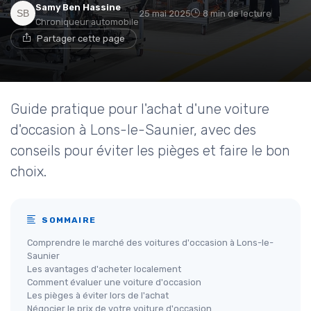
Samy Ben Hassine
25 mai 2025
8 min de lecture
Chroniqueur automobile
Partager cette page
Guide pratique pour l'achat d'une voiture
d'occasion à Lons-le-Saunier, avec des
conseils pour éviter les pièges et faire le bon
choix.
SOMMAIRE
Comprendre le marché des voitures d'occasion à Lons-le-
Saunier
Les avantages d'acheter localement
Comment évaluer une voiture d'occasion
Les pièges à éviter lors de l'achat
Négocier le prix de votre voiture d'occasion