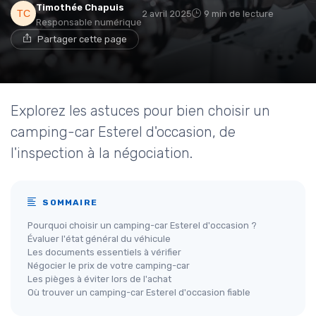
Timothée Chapuis
2 avril 2025
9 min de lecture
Responsable numérique
Partager cette page
Explorez les astuces pour bien choisir un
camping-car Esterel d'occasion, de
l'inspection à la négociation.
SOMMAIRE
Pourquoi choisir un camping-car Esterel d'occasion ?
Évaluer l'état général du véhicule
Les documents essentiels à vérifier
Négocier le prix de votre camping-car
Les pièges à éviter lors de l'achat
Où trouver un camping-car Esterel d'occasion fiable