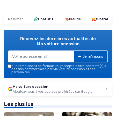
Résumer
ChatGPT
Claude
Mistral
Recevez les dernières actualités de
Ma voiture occasion
➔ Je m'inscris
*
En remplissant ce formulaire, j’accepte d’être contacté(e) à
des fins commerciales par Ma voiture occasion et ses
partenaires.
Ma voiture occasion
Ajoutez-nous à vos sources préférées sur Google
Les plus lus