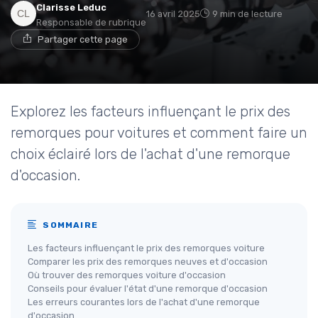
Clarisse Leduc
16 avril 2025
9 min de lecture
Responsable de rubrique
Partager cette page
Explorez les facteurs influençant le prix des
remorques pour voitures et comment faire un
choix éclairé lors de l'achat d'une remorque
d'occasion.
SOMMAIRE
Les facteurs influençant le prix des remorques voiture
Comparer les prix des remorques neuves et d'occasion
Où trouver des remorques voiture d'occasion
Conseils pour évaluer l'état d'une remorque d'occasion
Les erreurs courantes lors de l'achat d'une remorque
d'occasion