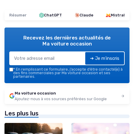
Résumer
ChatGPT
Claude
Mistral
Recevez les dernières actualités de
Ma voiture occasion
➔ Je m'inscris
*
En remplissant ce formulaire, j’accepte d’être contacté(e) à
des fins commerciales par Ma voiture occasion et ses
partenaires.
Ma voiture occasion
Ajoutez-nous à vos sources préférées sur Google
Les plus lus