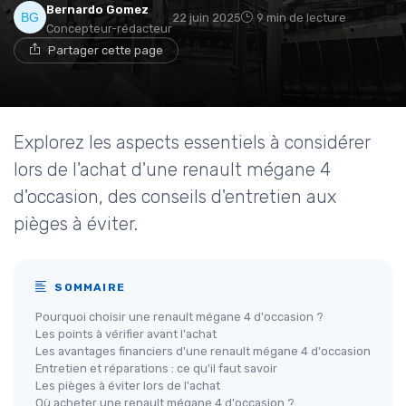
Bernardo Gomez
22 juin 2025
9 min de lecture
Concepteur-rédacteur
Partager cette page
Explorez les aspects essentiels à considérer
lors de l'achat d'une renault mégane 4
d'occasion, des conseils d'entretien aux
pièges à éviter.
SOMMAIRE
Pourquoi choisir une renault mégane 4 d'occasion ?
Les points à vérifier avant l'achat
Les avantages financiers d'une renault mégane 4 d'occasion
Entretien et réparations : ce qu'il faut savoir
Les pièges à éviter lors de l'achat
Où acheter une renault mégane 4 d'occasion ?