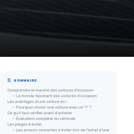
SOMMAIRE
Comprendre le marché des voitures d'occasion
— Le monde fascinant des voitures d'occasion
Les avantages d'une voiture en i
— Pourquoi choisir une voiture avec un "i" ?
Ce qu'il faut vérifier avant d'acheter
— Évaluation complète du véhicule
Les pièges à éviter
— Les erreurs courantes à éviter lors de l'achat d'une