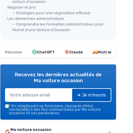
voiture d'occasion
Négocier le prix
— Stratégies pour une négociation efficace
Les démarches administratives
— Comprendre les Formalités Administratives pour
l'Achat d'une Voiture d'Occasion
Résumer
ChatGPT
Claude
Mistral
Recevez les dernières actualités de
Ma voiture occasion
➔ Je m'inscris
*
En remplissant ce formulaire, j’accepte d’être
contacté(e) à des fins commerciales par Ma voiture
occasion et ses partenaires.
Ma voiture occasion