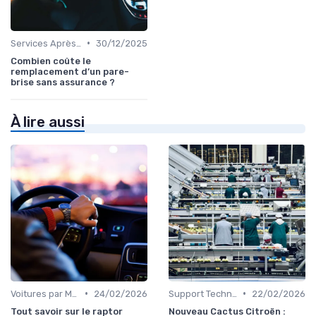
•
Services Après-Vente
30/12/2025
Combien coûte le
remplacement d’un pare-
brise sans assurance ?
À lire aussi
•
•
Voitures par Modèle
24/02/2026
Support Technique
22/02/2026
Tout savoir sur le raptor
Nouveau Cactus Citroën :