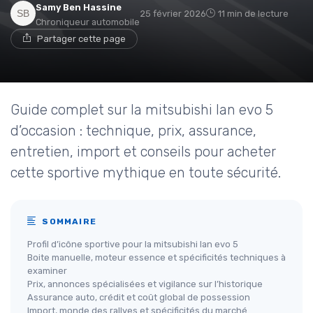
Samy Ben Hassine
25 février 2026
11 min de lecture
Chroniqueur automobile
Partager cette page
Guide complet sur la mitsubishi lan evo 5
d’occasion : technique, prix, assurance,
entretien, import et conseils pour acheter
cette sportive mythique en toute sécurité.
SOMMAIRE
Profil d’icône sportive pour la mitsubishi lan evo 5
Boite manuelle, moteur essence et spécificités techniques à
examiner
Prix, annonces spécialisées et vigilance sur l’historique
Assurance auto, crédit et coût global de possession
Import, monde des rallyes et spécificités du marché