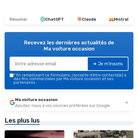
Résumer
ChatGPT
Claude
Mistral
Recevez les dernières actualités de
Ma voiture occasion
➔ Je m'inscris
*
En remplissant ce formulaire, j’accepte d’être contacté(e) à
des fins commerciales par Ma voiture occasion et ses
partenaires.
Ma voiture occasion
Ajoutez-nous à vos sources préférées sur Google
Les plus lus