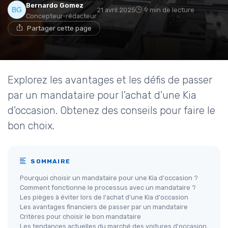
Bernardo Gomez
21 avril 2025
9 min de lecture
Concepteur-rédacteur
Partager cette page
Explorez les avantages et les défis de passer
par un mandataire pour l'achat d'une Kia
d'occasion. Obtenez des conseils pour faire le
bon choix.
SOMMAIRE
Pourquoi choisir un mandataire pour une Kia d'occasion ?
Comment fonctionne le processus avec un mandataire ?
Les pièges à éviter lors de l'achat d'une Kia d'occasion
Les avantages financiers de passer par un mandataire
Critères pour choisir le bon mandataire
Les tendances actuelles du marché des voitures d'occasion