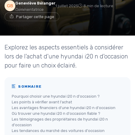
Geneviève Bélanger
1 juillet 2025
8 min de lecture
Commentatrice
Partager cette page
Explorez les aspects essentiels à considérer
lors de l'achat d'une hyundai i20 n d'occasion
pour faire un choix éclairé.
SOMMAIRE
Pourquoi choisir une hyundai i20 n d'occasion ?
Les points à vérifier avant l'achat
Les avantages financiers d'une hyundai i20 n d'occasion
Où trouver une hyundai i20 n d'occasion fiable ?
Les témoignages des propriétaires de hyundai i20 n
d'occasion
Les tendances du marché des voitures d'occasion