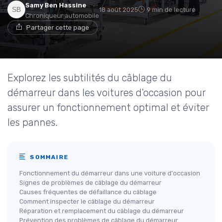
Samy Ben Hassine
18 août 2025
9 min de lecture
Chroniqueur automobile
Partager cette page
Explorez les subtilités du câblage du
démarreur dans les voitures d'occasion pour
assurer un fonctionnement optimal et éviter
les pannes.
SOMMAIRE
Fonctionnement du démarreur dans une voiture d'occasion
Signes de problèmes de câblage du démarreur
Causes fréquentes de défaillance du câblage
Comment inspecter le câblage du démarreur
Réparation et remplacement du câblage du démarreur
Prévention des problèmes de câblage du démarreur